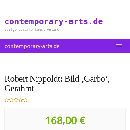
Skip
to
main
contemporary-arts.de
content
zeitgenössiche kunst online
contemporary-arts.de
TOGG
NAVI
Robert Nippoldt: Bild ‚Garbo‘,
Gerahmt
168,00 €