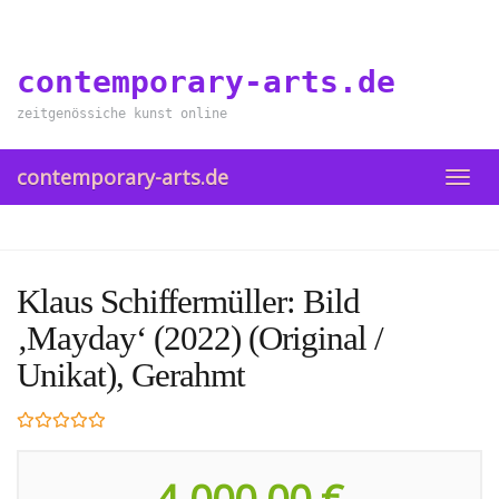
Skip
to
main
contemporary-arts.de
content
zeitgenössiche kunst online
contemporary-arts.de
TOGG
NAVI
Klaus Schiffermüller: Bild
‚Mayday‘ (2022) (Original /
Unikat), Gerahmt
4.000,00 €