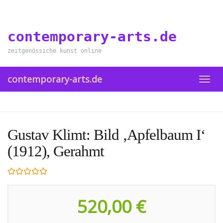
Skip
to
main
contemporary-arts.de
content
zeitgenössiche kunst online
contemporary-arts.de
TOGG
NAVI
Gustav Klimt: Bild ‚Apfelbaum I‘
(1912), Gerahmt
520,00 €