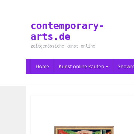
Skip
to
main
contemporary-
content
arts.de
zeitgenössiche kunst online
Home
Kunst online kaufen
Showr