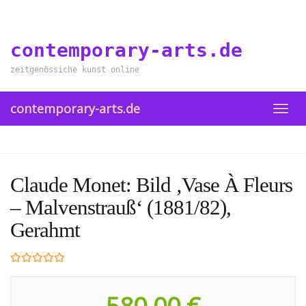
Skip
to
main
contemporary-arts.de
content
zeitgenössiche kunst online
contemporary-arts.de
TOGG
NAVI
Claude Monet: Bild ‚Vase À Fleurs
– Malvenstrauß‘ (1881/82),
Gerahmt
580,00 €