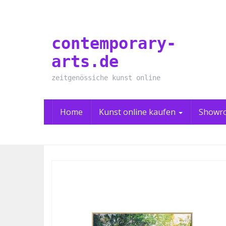
Skip
to
main
contemporary-
content
arts.de
zeitgenössiche kunst online
Home
Kunst online kaufen
Showr