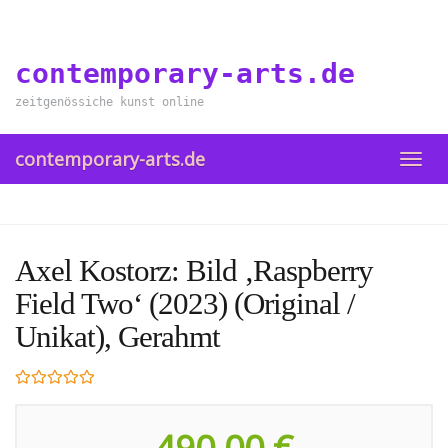
Skip
to
main
contemporary-arts.de
content
zeitgenössiche kunst online
contemporary-arts.de
TOGG
NAVI
Axel Kostorz: Bild ‚Raspberry
Field Two‘ (2023) (Original /
Unikat), Gerahmt
490,00 €