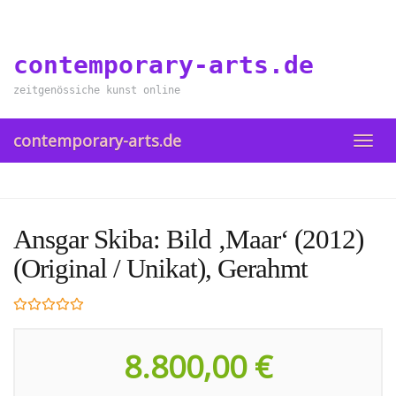
Skip
to
main
contemporary-arts.de
content
zeitgenössiche kunst online
contemporary-arts.de
TOGG
NAVI
Ansgar Skiba: Bild ‚Maar‘ (2012)
(Original / Unikat), Gerahmt
8.800,00 €