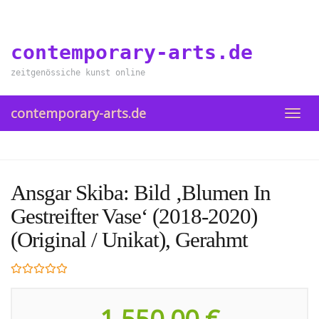
Skip
to
main
contemporary-arts.de
content
zeitgenössiche kunst online
contemporary-arts.de
TOGG
NAVI
Ansgar Skiba: Bild ‚Blumen In
Gestreifter Vase‘ (2018-2020)
(Original / Unikat), Gerahmt
1.550,00 €