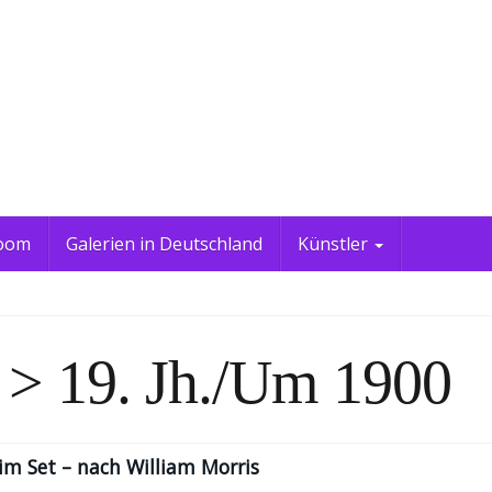
oom
Galerien in Deutschland
Künstler
> 19. Jh./um 1900
 im Set – nach William Morris