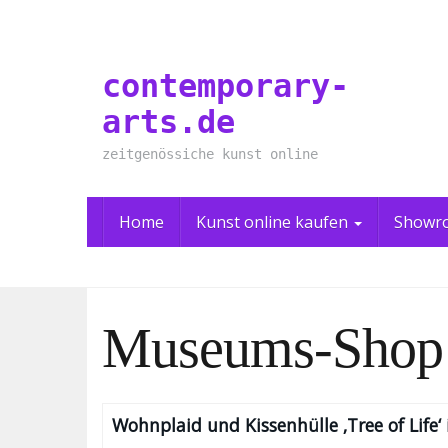
Skip
to
main
contemporary-
content
arts.de
zeitgenössiche kunst online
Home
Kunst online kaufen
Showr
Museums-Shop 
Wohnplaid und Kissenhülle ‚Tree of Life‘