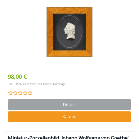
98,00 €
inkl. 19% gesetzlicher MwSt.
Anzeige
Details
Kaufen
Miniatur-Porzellanbild ‚Johann Wolfgang von Goethe‘,