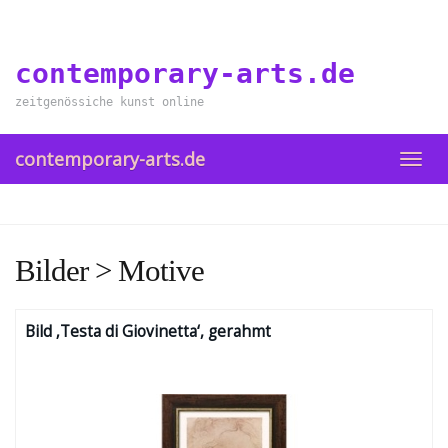
Skip
to
main
contemporary-arts.de
content
zeitgenössiche kunst online
contemporary-arts.de
TOGG
NAVI
Bilder > Motive
Bild ‚Testa di Giovinetta‘, gerahmt