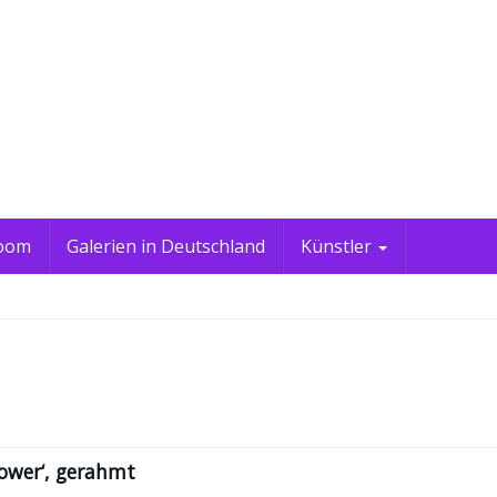
oom
Galerien in Deutschland
Künstler
lower‘, gerahmt