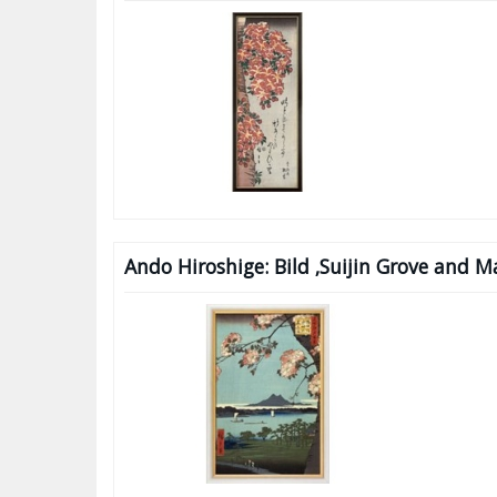
Ando Hiroshige: Bild ‚Suijin Grove and M