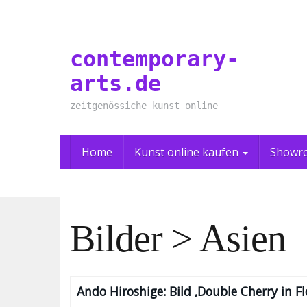
Skip
to
main
contemporary-
content
arts.de
zeitgenössiche kunst online
Home
Kunst online kaufen
Showr
Bilder > Asien
Ando Hiroshige: Bild ‚Double Cherry in F